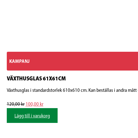
KAMPANJ
VÄXTHUSGLAS 61X61CM
Växthusglas i standardstorlek 610x610 cm. Kan beställas i andra mått 
Det
Det
120,00
kr
100,00
kr
ursprungliga
nuvarande
Lägg till i varukorg
priset
priset
var:
är:
120,00 kr.
100,00 kr.