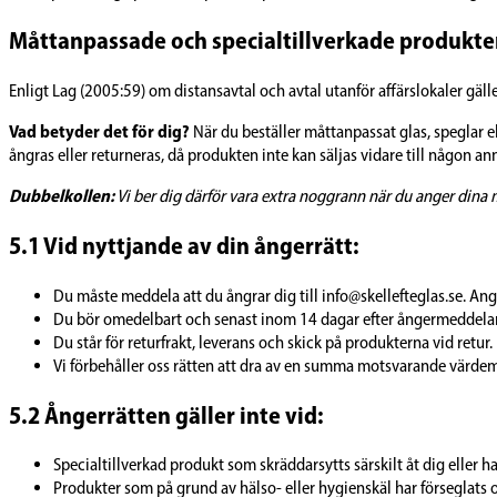
Måttanpassade och specialtillverkade produkte
Enligt Lag (2005:59) om distansavtal och avtal utanför affärslokaler gäll
Vad betyder det för dig?
När du beställer måttanpassat glas, speglar el
ångras eller returneras, då produkten inte kan säljas vidare till någon an
Dubbelkollen:
Vi ber dig därför vara extra noggrann när du anger dina må
5.1 Vid nyttjande av din ångerrätt:
Du måste meddela att du ångrar dig till info@skellefteglas.se. An
Du bör omedelbart och senast inom 14 dagar efter ångermeddela
Du står för returfrakt, leverans och skick på produkterna vid retu
Vi förbehåller oss rätten att dra av en summa motsvarande värde
5.2 Ångerrätten gäller inte vid:
Specialtillverkad produkt som skräddarsytts särskilt åt dig eller ha
Produkter som på grund av hälso- eller hygienskäl har förseglats o