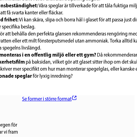
onsbeständighet:
Våra speglar är tillverkade för att tåla fuktiga mi
t få svarta kanter eller fläckar.
 frihet:
Vi kan skära, slipa och borra hål i glaset för att passa just d
r specifika beslag.
ör att behålla den perfekta glansen rekommenderas rengöring med
tten eller ett milt fönsterputsmedel utan ammoniak. Torka alltid k
ga spegelns livslängd.
onteras i en offentlig miljö eller ett gym?
Då rekommenderar vi
kerhetsfilm
på baksidan, vilket gör att glaset sitter ihop om det skul
g skriver mer specifikt om hur man monterar spegelglas, eller kanske
onade speglar
för lyxig inredning?
Se former i större format
orgen för
ar vi fram