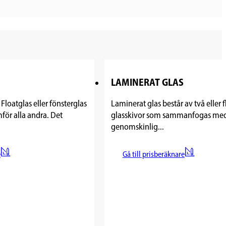
LAMINERAT GLAS
 Floatglas eller fönsterglas
Laminerat glas består av två eller f
för alla andra. Det
glasskivor som sammanfogas med
.
genomskinlig...
e
Gå till prisberäknare