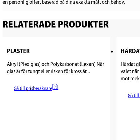
en personlig offert baserad på dina exakta mått och behov.
RELATERADE PRODUKTER
PLASTER
HÄRDA
Akryl (Plexiglas) och Polykarbonat (Lexan) När
Härdat gl
glas är för tungt eller risken för kross är...
valet när
mot meka
Gå till prisberäknare
Gå til