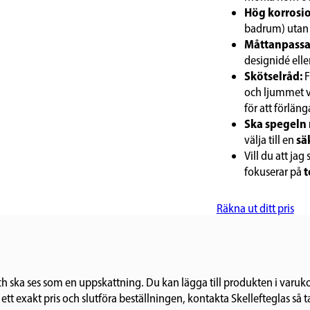
Hög korrosi
badrum) utan at
Måttanpassad
designidé elle
Skötselråd:
F
och ljummet va
för att förlän
Ska spegeln m
välja till en
sä
Vill du att ja
fokuserar på
t
Räkna ut ditt pris
s och ska ses som en uppskattning. Du kan lägga till produkten i varuk
 ett exakt pris och slutföra beställningen, kontakta Skellefteglas så t