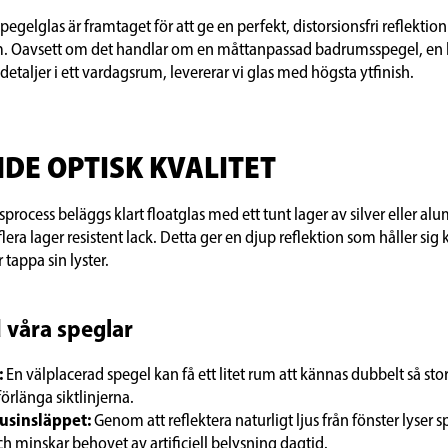
pegelglas är framtaget för att ge en perfekt, distorsionsfri reflektion
rum. Oavsett om det handlar om en måttanpassad badrumsspegel, en 
 detaljer i ett vardagsrum, levererar vi glas med högsta ytfinish.
DE OPTISK KVALITET
rocess beläggs klart floatglas med ett tunt lager av silver eller a
lera lager resistent lack. Detta ger en djup reflektion som håller sig kl
 tappa sin lyster.
 våra speglar
:
En välplacerad spegel kan få ett litet rum att kännas dubbelt så st
förlänga siktlinjerna.
usinsläppet:
Genom att reflektera naturligt ljus från fönster lyser 
 minskar behovet av artificiell belysning dagtid.