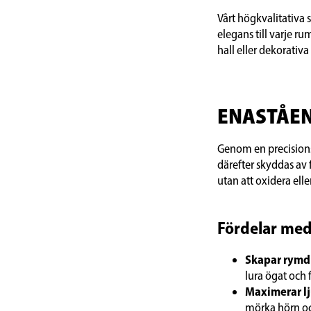
Vårt högkvalitativa s
elegans till varje 
hall eller dekorativa
ENASTÅEN
Genom en precisionsp
därefter skyddas av f
utan att oxidera eller
Fördelar med
Skapar rymd
lura ögat och 
Maximerar lj
mörka hörn och