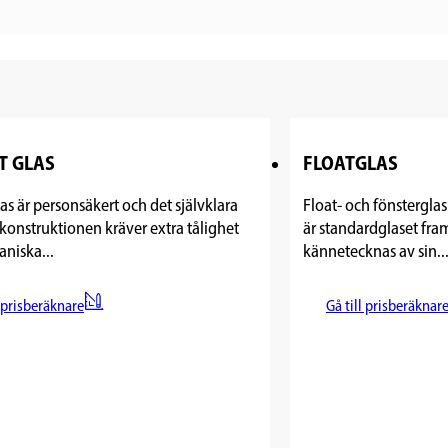
T GLAS
FLOATGLAS
as är personsäkert och det självklara
Float- och fönsterglas
 konstruktionen kräver extra tålighet
är standardglaset fram
niska...
kännetecknas av sin..
l prisberäknare
Gå till prisberäknar