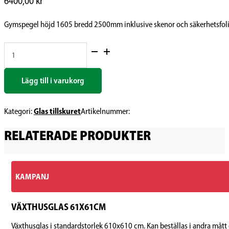
6400,00
kr
Gymspegel höjd 1605 bredd 2500mm inklusive skenor och säkerhetsfoli
Gymspegel
inkl
skenor
&
säkerhetsfolie
Lägg till i varukorg
mängd
Glas tillskuret
Kategori:
Artikelnummer:
RELATERADE PRODUKTER
KAMPANJ
VÄXTHUSGLAS 61X61CM
Växthusglas i standardstorlek 610x610 cm. Kan beställas i andra mått 